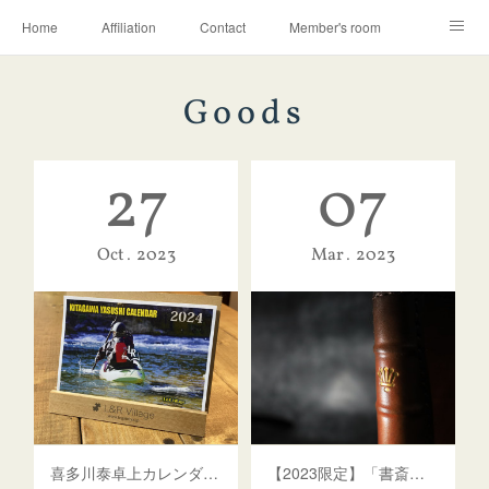
Home
Affiliation
Contact
Member's room
Learning contents
Q&A
Blog
Goods
27
07
Oct
2023
Mar
2023
喜多川泰卓上カレンダー 2024
【2023限定】「書斎人」四六判