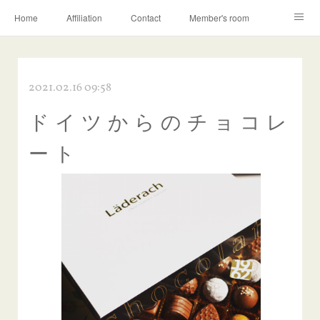
Home
Affiliation
Contact
Member's room
Learning contents
Q&A
Blog
2021.02.16 09:58
ド イ ツ か ら の チ ョ コ レ
ー ト