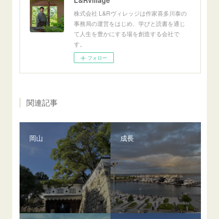
L&Rvillage
株式会社 L&Rヴィレッジは作家喜多川泰の
事務局の運営をはじめ、学びと読書を通じ
て人生を豊かにする場を創造する会社で
す。
フォロー
関連記事
岡山
成長