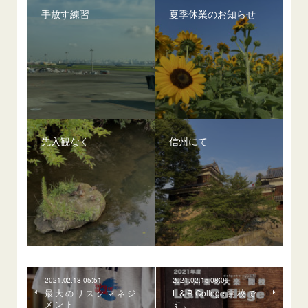
手放す練習
夏季休業のお知らせ
先入観なく
信州にて
2021.02.18 05:51
2021.02.15 08:09
最 大 の リ ス ク マ ネ ジ
L & R College 開 校 で
メ ン ト
す 。