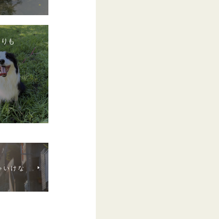
よりも
ゃ い け な