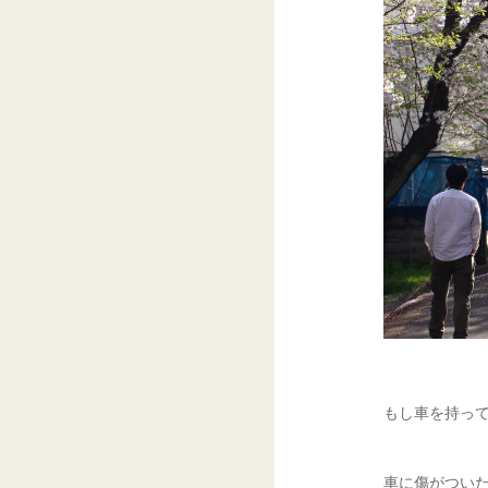
もし車を持っ
車に傷がつい