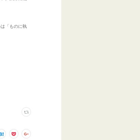
。
いは「ものに執