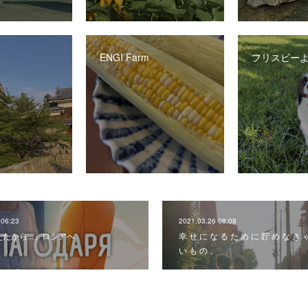
ENGI Farm
フリスビー
 06:23
2021.03.26 08:08
たから...」ロシアへ
幸 せ に な る た め に 貯 め な き 
い も の 。