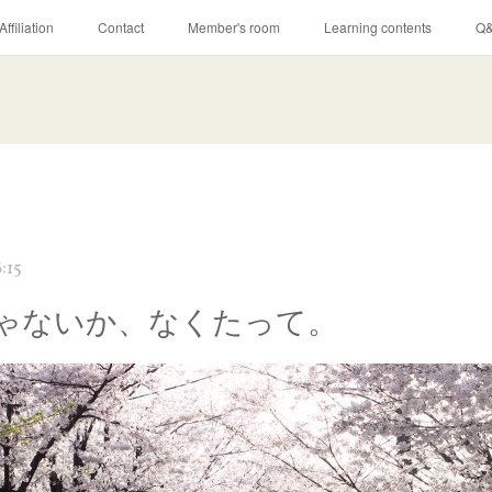
Affiliation
Contact
Member's room
Learning contents
Q
:15
ゃないか、なくたって。