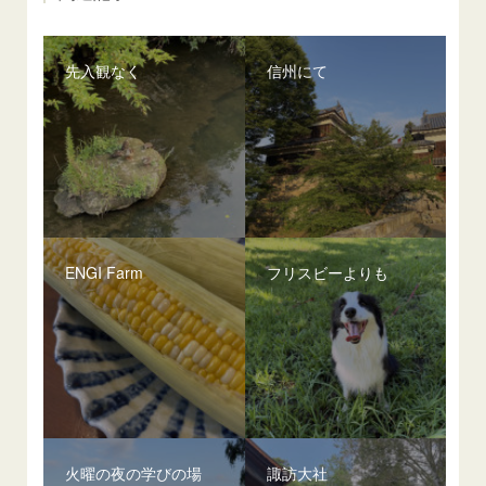
先入観なく
信州にて
ENGI Farm
フリスビーよりも
火曜の夜の学びの場
諏訪大社