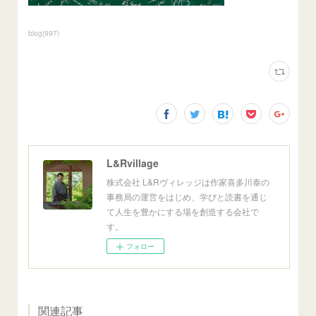
blog
(
997
)
L&Rvillage
株式会社 L&Rヴィレッジは作家喜多川泰の
事務局の運営をはじめ、学びと読書を通じ
て人生を豊かにする場を創造する会社で
す。
フォロー
関連記事