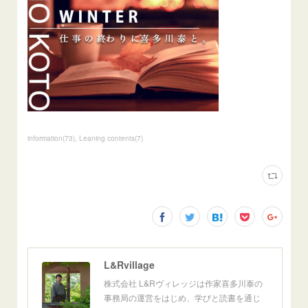
information
(
73
)
Leaning contents
(
7
)
L&Rvillage
株式会社 L&Rヴィレッジは作家喜多川泰の
事務局の運営をはじめ、学びと読書を通じ