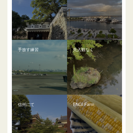
手放す練習
先入観なく
信州にて
ENGI Farm