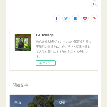
L&Rvillage
株式会社 L&Rヴィレッジは作家喜多川泰の
事務局の運営をはじめ、学びと読書を通じ
て人生を豊かにする場を創造する会社で
す。
フォロー
関連記事
岡山
成長