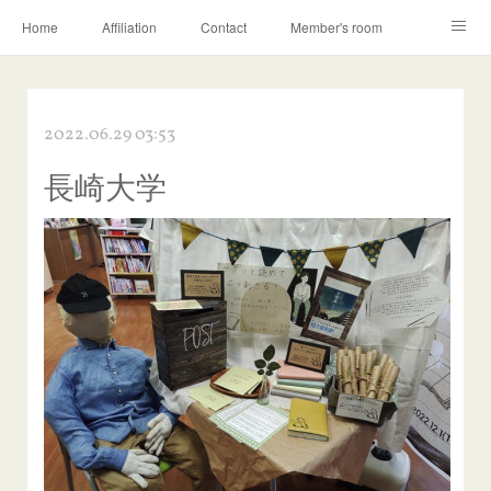
Home
Affiliation
Contact
Member's room
Learning contents
Q&A
Blog
2022.06.29 03:53
長崎大学