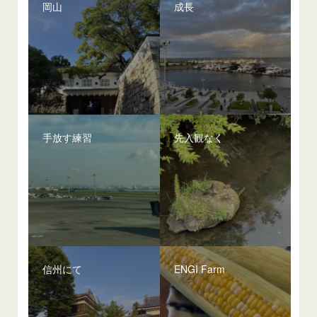
岡山
成長
手放す練習
先入観なく
信州にて
ENGI Farm