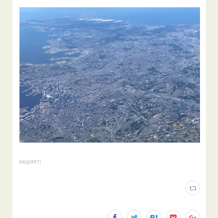
blog
(
997
)