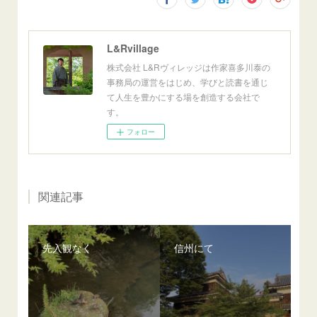
L&Rvillage
株式会社 L&Rヴィレッジは作家喜多川泰の
事務局の運営をはじめ、学びと読書を通じ
て人生を豊かにする場を創造する会社で
す。
フォロー
関連記事
先入観なく
信州にて