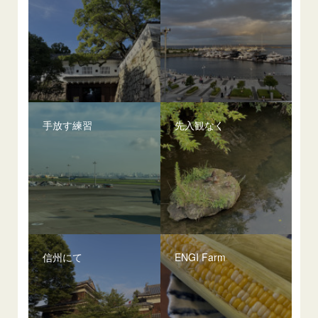
手放す練習
先入観なく
信州にて
ENGI Farm