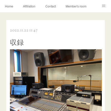
Home
Affiliation
Contact
Member's room
Learning contents
Q&A
Blog
2022.11.22 11:47
収録