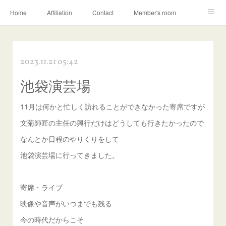
Home
Affiliation
Contact
Member's room
Learning contents
Q&A
Blog
2023.11.21 05:42
池袋演芸場
11月は何かと忙しく訪れることができなかった寄席ですが
文菊師匠の主任の興行だけはどうしても行きたかったので
なんとか日程のやりくりをして
池袋演芸場に行ってきました。
寄席・ライブ
映像や音声がいつまでも残る
今の時代だからこそ