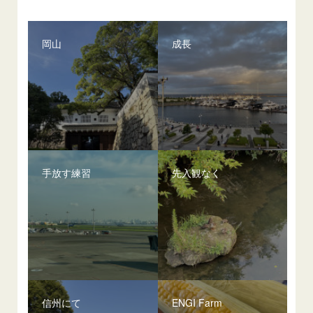
岡山
成長
手放す練習
先入観なく
信州にて
ENGI Farm