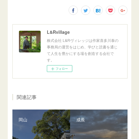
L&Rvillage
株式会社 L&Rヴィレッジは作家喜多川泰の
事務局の運営をはじめ、学びと読書を通じ
て人生を豊かにする場を創造する会社で
す。
フォロー
関連記事
岡山
成長