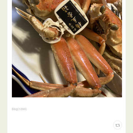
blog
(
1000
)