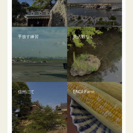
手放す練習
先入観なく
信州にて
ENGI Farm