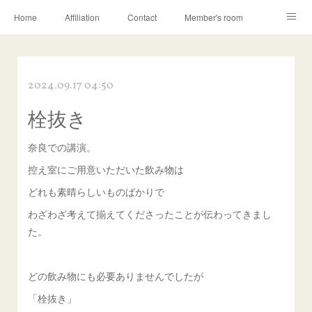
Home
Affiliation
Contact
Member's room
Learning contents
Q&A
Blog
2024.09.17 04:50
栓抜き
奈良での講演。
控え室にご用意いただいた飲み物は
どれも素晴らしいものばかりで
わざわざ考えて揃えてくださったことが伝わってきまし
た。
どの飲み物にも必要ありませんでしたが
「栓抜き」