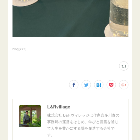
blog
(
997
)
L&Rvillage
株式会社 L&Rヴィレッジは作家喜多川泰の
事務局の運営をはじめ、学びと読書を通じ
て人生を豊かにする場を創造する会社で
す。