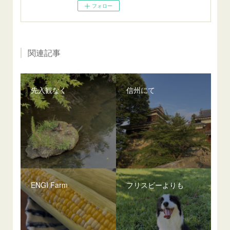
フォロー
関連記事
先入観なく
信州にて
ENGI Farm
フリスビーよりも