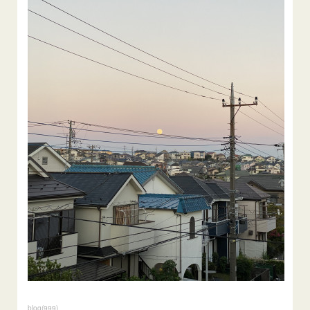
blog
(
999
)