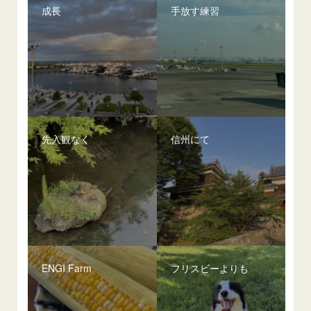
成長
手放す練習
先入観なく
信州にて
ENGI Farm
フリスビーよりも