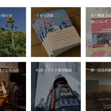
お知らせ
ドイツ語版
日々漸進 20
送について
業のお知らせ
9.23 シブドク受付開始
第一回信州