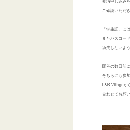
受講申し込み
ご確認いただ
「学生証」には
またパスコー
紛失しないよ
開催の数日前には
そちらにも参加
L&R VIll
合わせてお願