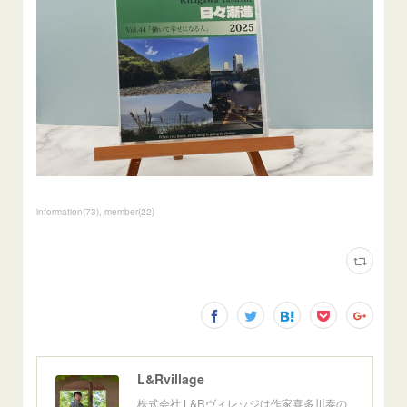
information
(
73
)
member
(
22
)
L&Rvillage
株式会社 L&Rヴィレッジは作家喜多川泰の