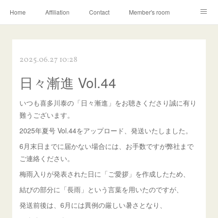
Home
Affiliation
Contact
Member's room
Learning contents
Q&A
Blog
2025.06.27 10:28
日々漸進 Vol.44
いつも喜多川泰の「日々漸進」をお聴きくださり誠に有り
難うございます。
2025年夏号 Vol.44をアップロード、発送いたしました。
6月末日までに届かない場合には、お手数ですが弊社まで
ご連絡ください。
梅雨入りが発表された日に「ご愛拶」を作成したため、
結びの部分に「長雨」という言葉を用いたのですが、
発送前後は、6月には異例の厳しい暑さとなり、