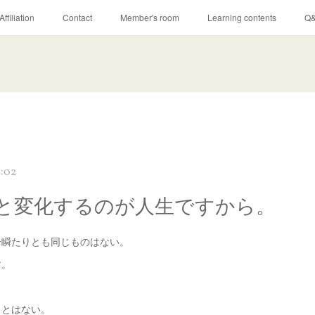
Affiliation
Contact
Member's room
Learning contents
Q
8:02
と変化するのが人生ですから。
一瞬たりとも同じものはない。
す。
ことはない。