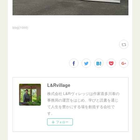
blog
(
1000
)
L&Rvillage
株式会社 L&Rヴィレッジは作家喜多川泰の
事務局の運営をはじめ、学びと読書を通じ
て人生を豊かにする場を創造する会社で
す。
フォロー